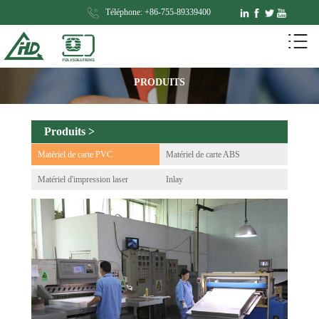
Téléphone: +86-755-89339400
PRODUITS
Produits >
Matériel de carte PVC
Matériel de carte ABS
Matériel d'impression laser
Inlay